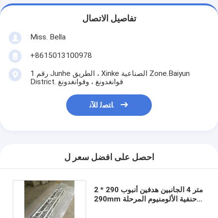
تفاصيل الاتصال
Miss. Bella
+8615013100978
رقم 1 Junhe الطريق ، Xinke الصناعية Zone.Baiyun
District. قوانغدونغ ، وقوانغدونغ
ﺎﺘﺼﻟ ﺍﻶﻧ
احصل على افضل سعر ل
2 متر 4 الجانبين هدفين أنبوب 290 *
290mm حنفية الألومنيوم المرحلة
تروس للخارجية وداخلية