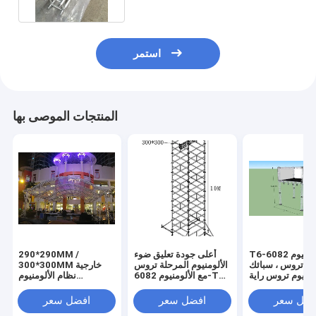
استمر
المنتجات الموصى بها
T6-6082 الألومنيوم
أعلى جودة تعليق ضوء
290*290MM /
لة تروس ، سبائك
الألومنيوم المرحلة تروس
300*300MM خارجية
ومنيوم تروس راية
مع الألومنيوم 6082-T6
نظام الألومنيوم
الوقوف 3x3m
طول 2 * 2 * 2 مم
المسرحية 12m الطول
اللون الأسود 50*3mm
فضل سعر
افضل سعر
افضل سعر
أنبوب لمهرجان