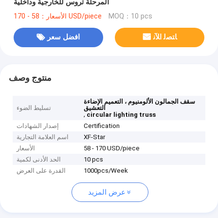
المرحلة تروس للخارجية وداخلية
MOQ：10 pcs
الأسعار：58 - 170 USD/piece
ﺎﺘﺼﻟ ﺍﻶﻧ
افضل سعر
منتوج وصف
سقف الجمالون الألومنيوم ، التعميم الإضاءة
التعشيق
تسليط الضوء
,
circular lighting truss
Certification
إصدار الشهادات
XF-Star
اسم العلامة التجارية
58 - 170 USD/piece
الأسعار
10 pcs
الحد الأدنى لكمية
1000pcs/Week
القدرة على العرض
عرض المزيد