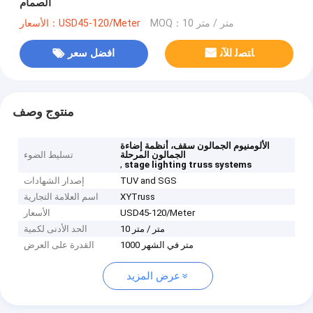
الصمام
MOQ：10 متر / متر
الأسعار：USD45-120/Meter
ﺎﺘﺼﻟ ﺍﻶﻧ
افضل سعر
منتوج وصف
الألومنيوم الجمالون سقف، أنظمة إضاءة
الجمالون المرحلة
تسليط الضوء
,
stage lighting truss systems
TUV and SGS
إصدار الشهادات
XYTruss
اسم العلامة التجارية
USD45-120/Meter
الأسعار
10 متر / متر
الحد الأدنى لكمية
1000 متر في الشهر
القدرة على العرض
عرض المزيد