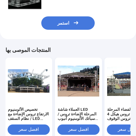
استمر
المنتجات الموصى بها
وم الفضاء المرحلة
العملاء شاشة LED
تخصيص الألومنيوم
الإضاءة تروس هيكل 4
المرحلة الإضاءة تروس /
الارتفاع تروس الإضاءة مع
د تروس الوقوف
سبائك الألومنيوم أنبوب
نظام السقف / LED
لحدث الحفل
تروس
Alunimum تروس
النظام
فضل سعر
افضل سعر
افضل سعر