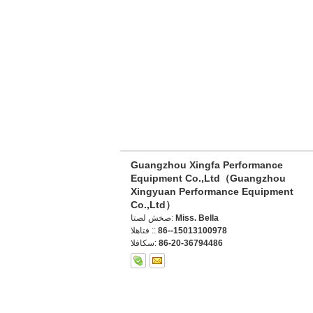
Guangzhou Xingfa Performance
Equipment Co.,Ltd（Guangzhou
Xingyuan Performance Equipment
Co.,Ltd）
Miss. Bella
اتصل شخص:
86--15013100978
الهاتف ::
86-20-36794486
الفاكس: