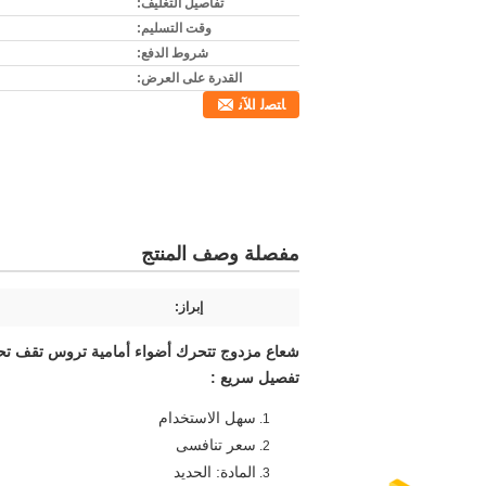
تفاصيل التغليف:
وقت التسليم:
شروط الدفع:
القدرة على العرض:
ﺎﺘﺼﻟ ﺍﻶﻧ
مفصلة وصف المنتج
إبراز:
شعاع مزدوج تتحرك أضواء أمامية تروس تقف تحميل 
تفصيل سريع
:
سهل الاستخدام
سعر تنافسى
المادة: الحديد