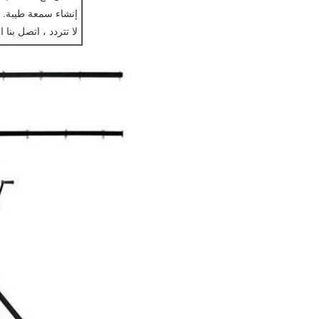
إنشاء سمعة طيبة. س
لا تتردد ، اتصل بنا ا