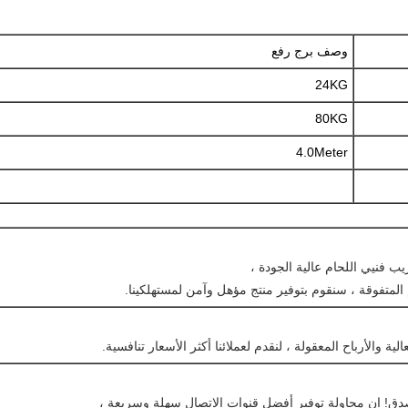
وصف برج رفع
24KG
80KG
4.0Meter
ريب فنيي اللحام عالية الجودة ،
م المتفوقة ، سنقوم بتوفير منتج مؤهل وآمن لمستهلكينا.
ية والأرباح المعقولة ، لنقدم لعملائنا أكثر الأسعار تنافسية.
صدق! إن محاولة توفير أفضل قنوات الاتصال سهلة وسريعة ،