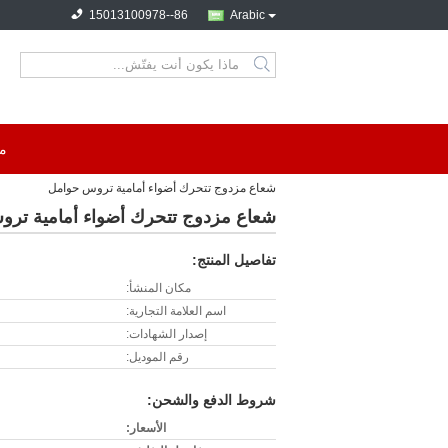
86--15013100978
Arabic
search
م
شعاع مزدوج تتحرك أضواء أمامية تروس حوامل
شعاع مزدوج تتحرك أضواء أمامية تر
تفاصيل المنتج:
مكان المنشأ:
اسم العلامة التجارية:
إصدار الشهادات:
رقم الموديل:
شروط الدفع والشحن:
الأسعار: