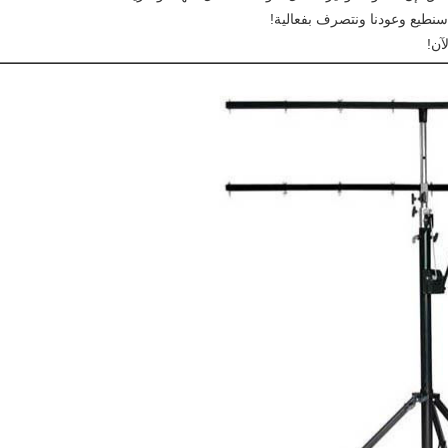
نطيع وعودنا ونتصرف بفعالية!
لآن!