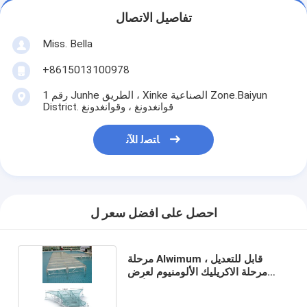
تفاصيل الاتصال
Miss. Bella
+8615013100978
رقم 1 Junhe الطريق ، Xinke الصناعية Zone.Baiyun
District. قوانغدونغ ، وقوانغدونغ
ﺎﺘﺼﻟ ﺍﻶﻧ
احصل على افضل سعر ل
مرحلة Alwimum قابل للتعديل ،
مرحلة الاكريليك الألومنيوم لعرض
الأزياء