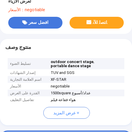
لعرض الأزياء
الأسعار：negotiable
ﺎﺘﺼﻟ ﺍﻶﻧ
افضل سعر
منتوج وصف
,
outdoor concert stage
تسليط الضوء
portable dance stage
TUV and SGS
إصدار الشهادات
XF-STAR
اسم العلامة التجارية
negotiable
الأسعار
1500square عداد/أسبوع
القدرة على العرض
هواء فقاعة فيلم
تفاصيل التغليف
عرض المزيد