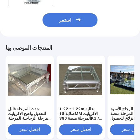
استمر
المنتجات الموصى بها
حة الزجاج الأسود
1.22 * 1.22m عالية
حدث المرحلة قابل
ليك المرحلة منصة
صلابة 18MM الاكريليك
للتعديل واضح الاكريليك
 للانزلاق للحصول
المرحلة منصة 380KG /
المرحلة الزجاجية المرحلة
على Evens
متر مربع
تروس المرحلة
فضل سعر
افضل سعر
افضل سعر