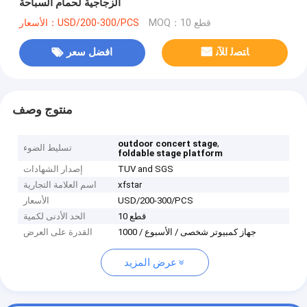
الزجاجية لحمام السباحة
MOQ：10 قطع
الأسعار：USD/200-300/PCS
ﺎﺘﺼﻟ ﺍﻶﻧ
افضل سعر
منتوج وصف
,
outdoor concert stage
تسليط الضوء
foldable stage platform
TUV and SGS
إصدار الشهادات
xfstar
اسم العلامة التجارية
USD/200-300/PCS
الأسعار
10 قطع
الحد الأدنى لكمية
1000 / جهاز كمبيوتر شخصى / الأسبوع
القدرة على العرض
عرض المزيد