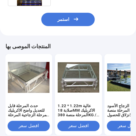
استمر
المنتجات الموصى بها
حة الزجاج الأسود
1.22 * 1.22m عالية
حدث المرحلة قابل
ليك المرحلة منصة
صلابة 18MM الاكريليك
للتعديل واضح الاكريليك
 للانزلاق للحصول
المرحلة منصة 380KG /
المرحلة الزجاجية المرحلة
على Evens
متر مربع
تروس المرحلة
فضل سعر
افضل سعر
افضل سعر