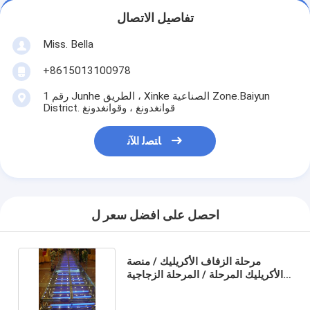
تفاصيل الاتصال
Miss. Bella
+8615013100978
رقم 1 Junhe الطريق ، Xinke الصناعية Zone.Baiyun
District. قوانغدونغ ، وقوانغدونغ
ﺎﺘﺼﻟ ﺍﻶﻧ
احصل على افضل سعر ل
مرحلة الزفاف اﻷكريليك / منصة
اﻷكريليك المرحلة / المرحلة الزجاجية
لحمام السباحة