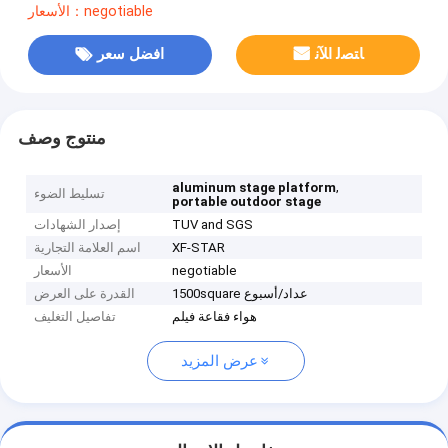
الأسعار：negotiable
ﺎﺘﺼﻟ ﺍﻶﻧ
افضل سعر
منتوج وصف
,
aluminum stage platform
تسليط الضوء
portable outdoor stage
TUV and SGS
إصدار الشهادات
XF-STAR
اسم العلامة التجارية
negotiable
الأسعار
1500square عداد/أسبوع
القدرة على العرض
هواء فقاعة فيلم
تفاصيل التغليف
عرض المزيد