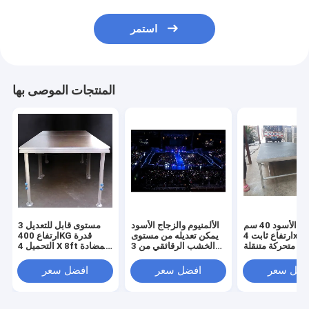
استمر
المنتجات الموصى بها
اللون الأسود 40 سم
الألمنيوم والزجاج الأسود
3 مستوى قابل للتعديل
ارتفاع ثابت 4x8ft منصة
يمكن تعديله من مستوى
ارتفاع 400KG قدرة
وم متحركة متنقلة
الخشب الرقائقي من 3
التحميل 4 X 8ft المضادة
منصة 18 مم من الخشب
مستويات 1.22 × 1.22 م
للانزلاق استخدام المرحلة
لرقائقي وإطار من
للحفل ، الزفاف ، المعرض
المحمولة للماء في كل
فضل سعر
افضل سعر
افضل سعر
الألومنيوم
، الأحداث
نوع من الأحداث