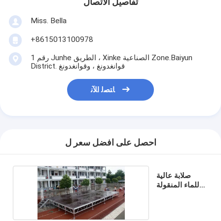
تفاصيل الاتصال
Miss. Bella
+8615013100978
رقم 1 Junhe الطريق ، Xinke الصناعية Zone.Baiyun
District. قوانغدونغ ، وقوانغدونغ
ﺎﺘﺼﻟ ﺍﻶﻧ
احصل على افضل سعر ل
صلابة عالية
للماء المنقولة
المرحلة