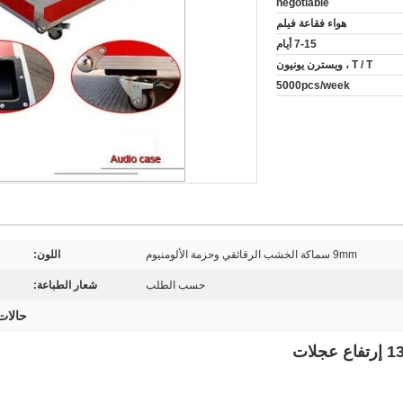
negotiable
هواء فقاعة فيلم
7-15 أيام
T / T ، ويسترن يونيون
5000pcs/week
9mm سماكة الخشب الرقائقي وحزمة الألومنيوم
اللون:
حسب الطلب
شعار الطباعة:
حالات 