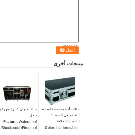
/ 3000)
0
(
منتجات أخرى
حالات أداة مخصصة لوحدة
حالة طيران كبيرة مع رغو
التحكم في الصوت /
داخل
الصوت / الخلاط
Feature:
Waterproof
/Shockproof /Fireproof
Color:
black/red/blue
and so on
التعبئة:
فقاعة حقيبة