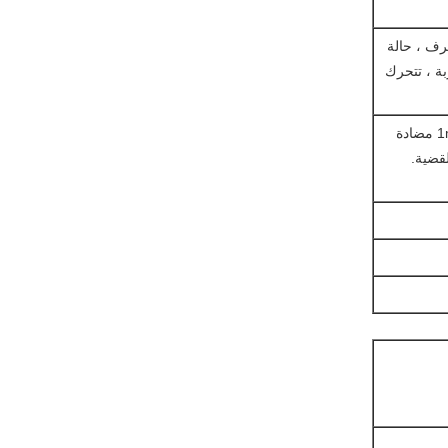
لرف ، حالة
بة ، تتحرك
5. نوعين من المواد للحالات: أول واحد هو الخشب الرقائقي 9mm مع الخشب الرقائقي 1mm مضادة