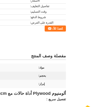
الأسعار:
تفاصيل التغليف:
وقت التسليم:
شروط الدفع:
القدرة على العرض:
ﺎﺘﺼﻟ ﺍﻶﻧ
مفصلة وصف المنتج
مواد:
بحجم:
إبراز:
ألومنيوم Plywood أداة حالات مع 13cm إرتفاع عجلات
تفصيل سريع
: