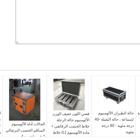
ة
حالة الطيران الألومنيوم
ا
فضي اللون خفيف الوزن
لسماعة ، حالة الثقيلة -40
ص
الألومنيوم حالة الرحلة
الحالات أداة الألومنيوم
درجة مئوية - 80 درجة
ل
خلاط الخشب الرقائقي +
المتكلم الخشب البرتقالي
مئوية
مادة الألومنيوم DJ خلاط
م
2 في واحد مع 4
Aluminum or
Material:
حالات الرحلة
r