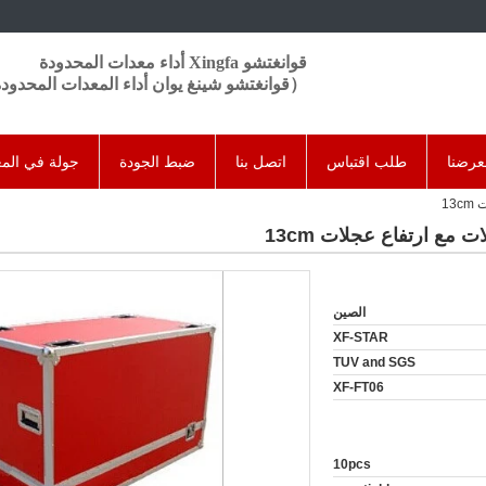
قوانغتشو Xingfa أداء معدات المحدودة
（قوانغتشو شينغ يوان أداء المعدات المحدودة td
عرضنا
طلب اقتباس
اتصل بنا
ضبط الجودة
جولة في الم
13
 مع ارتفاع عجلات 13cm
الصين
XF-STAR
TUV and SGS
XF-FT06
10pcs