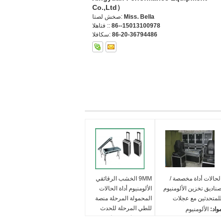
Co.,Ltd）
Miss. Bella
اتصل شخص:
86--15013100978
الهاتف ::
86-20-36794486
الفاكس:
لحالات أداة مخصصة /
9MM الخشب الرقائقي
ناديق تخزين الألومنيوم
الألومنيوم أداة الحالات
لمتحدثين مع عجلات
المحمولة المرحلة منصة
للطي المرحلة للحدث
واد:
الألومنيوم
Black or Silver o
Color:
اللون:
الأسود والأحمر