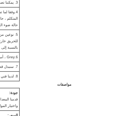
3. يمكننا تصميم حالة مختلفة بالنسبة لك وفقا للمعدات الخاصة بك
4.وفقا لما 
المتكلم ، حا
حالة ضوء ال
للحريق خارج
بالنسبة إلى 
6.Grey ، أسود ، أحمر ، برتقالي اللون متوفرة
7. سنبذل قصارى جهدنا لتلبية حاجتك وتقديم خدمة مثالية لك
8. لدينا فني من الدرجة الأولى وإدارتها
مواصفات
جودة:
قدمنا ​​المعد
واختيار المو
السعر: