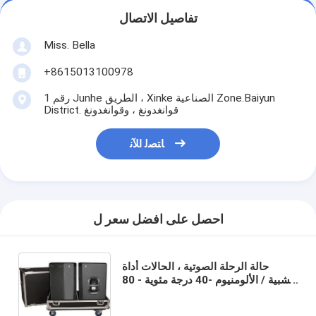
تفاصيل الاتصال
Miss. Bella
+8615013100978
رقم 1 Junhe الطريق ، Xinke الصناعية Zone.Baiyun
District. قوانغدونغ ، وقوانغدونغ
ﺎﺘﺼﻟ ﺍﻶﻧ
احصل على افضل سعر ل
حالة الرحلة الصوتية ، الحالات أداة
خشبية / الألومنيوم -40 درجة مئوية - 80
درجة مئوية