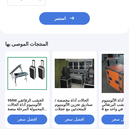
استمر
المنتجات الموصى بها
ات أداة الألومنيوم
الحالات أداة مخصصة /
9MM الخشب الرقائقي
 الخشب البرتقالي
صناديق تخزين الألومنيوم
الألومنيوم أداة الحالات
2 في واحد مع 4
للمتحدثين مع عجلات
المحمولة المرحلة منصة
&#39;&#39; عجلات
للطي المرحلة للحدث
PVC قوية
فضل سعر
افضل سعر
افضل سعر