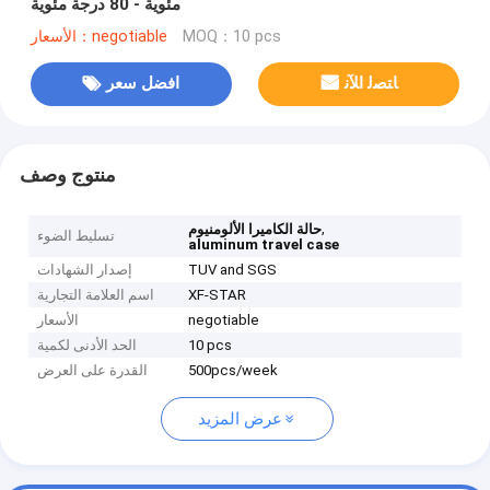
مئوية - 80 درجة مئوية
MOQ：10 pcs
الأسعار：negotiable
ﺎﺘﺼﻟ ﺍﻶﻧ
افضل سعر
منتوج وصف
,
حالة الكاميرا الألومنيوم
تسليط الضوء
aluminum travel case
TUV and SGS
إصدار الشهادات
XF-STAR
اسم العلامة التجارية
negotiable
الأسعار
10 pcs
الحد الأدنى لكمية
500pcs/week
القدرة على العرض
عرض المزيد