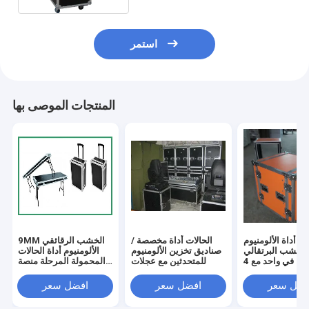
استمر
المنتجات الموصى بها
ات أداة الألومنيوم
الحالات أداة مخصصة /
9MM الخشب الرقائقي
 الخشب البرتقالي
صناديق تخزين الألومنيوم
الألومنيوم أداة الحالات
2 في واحد مع 4
للمتحدثين مع عجلات
المحمولة المرحلة منصة
&#39;&#39; عجلات
للطي المرحلة للحدث
PVC قوية
فضل سعر
افضل سعر
افضل سعر