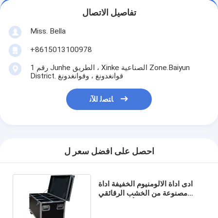
تفاصيل الاتصال
Miss. Bella
+8615013100978
رقم 1 Junhe الطريق ، Xinke الصناعية Zone.Baiyun
District. قوانغدونغ ، وقوانغدونغ
ﺎﺘﺼﻟ ﺍﻶﻧ
احصل على افضل سعر ل
ادى اداة الالومنيوم الخفيفة اداة
مصنوعة من الخشب الرقائقي
9mm أو 12mm