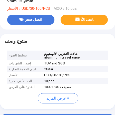
9mm أو 12mm
MOQ：10 pcs
الأسعار：USD/30-100/PCS
ﺎﺘﺼﻟ ﺍﻶﻧ
افضل سعر
منتوج وصف
,
حالات التخزين الألومنيوم
تسليط الضوء
aluminum travel case
TUV and SGS
إصدار الشهادات
xfstar
اسم العلامة التجارية
USD/30-100/PCS
الأسعار
10 pcs
الحد الأدنى لكمية
100 / PCS / ضعيف
القدرة على العرض
عرض المزيد