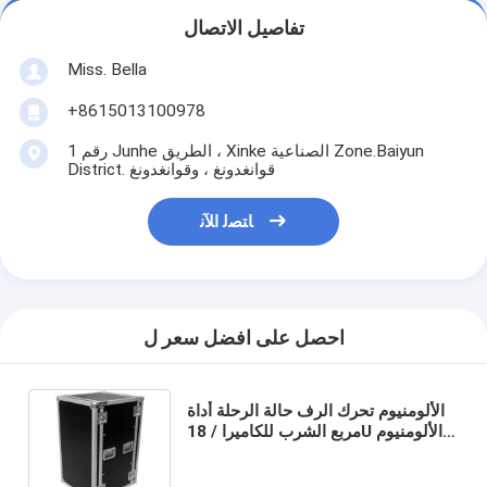
تفاصيل الاتصال
Miss. Bella
+8615013100978
رقم 1 Junhe الطريق ، Xinke الصناعية Zone.Baiyun
District. قوانغدونغ ، وقوانغدونغ
ﺎﺘﺼﻟ ﺍﻶﻧ
احصل على افضل سعر ل
الألومنيوم تحرك الرف حالة الرحلة أداة
مربع الشرب للكاميرا / 18U الألومنيوم
حالة تخزين الطيران