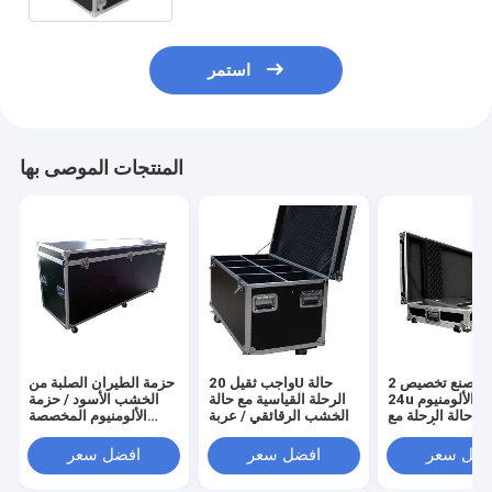
استمر
المنتجات الموصى بها
مصنع تخصيص 2u إلى
واجب ثقيل 20U حالة
حزمة الطيران الصلبة من
24u الفضاء الألومنيوم
الرحلة القياسية مع حالة
الخشب الأسود / حزمة
ف حالة الرحلة مع
الخشب الرقائقي / عربة
الألومنيوم المخصصة
 سبائك الألومنيوم
9 مم مع عجلات
لحماية وسلامة المعدات
الأسود
الثمينة
فضل سعر
افضل سعر
افضل سعر