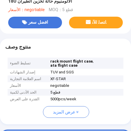
18U الألومنيوم حالة تخزين الطيران
MOQ：5 قطع
الأسعار：negotiable
ﺎﺘﺼﻟ ﺍﻶﻧ
افضل سعر
منتوج وصف
,
rack mount flight case
تسليط الضوء
ata flight case
TUV and SGS
إصدار الشهادات
XF-STAR
اسم العلامة التجارية
negotiable
الأسعار
5 قطع
الحد الأدنى لكمية
5000pcs/week
القدرة على العرض
عرض المزيد