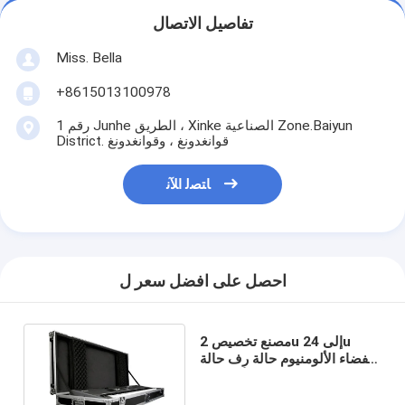
تفاصيل الاتصال
Miss. Bella
+8615013100978
رقم 1 Junhe الطريق ، Xinke الصناعية Zone.Baiyun
District. قوانغدونغ ، وقوانغدونغ
ﺎﺘﺼﻟ ﺍﻶﻧ
احصل على افضل سعر ل
مصنع تخصيص 2u إلى 24u
الفضاء الألومنيوم حالة رف حالة
الرحلة مع حالة سبائك الألومنيوم
الأسود