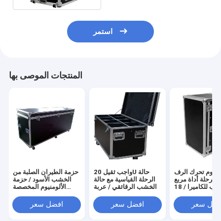
استمر
المنتجات الموصى بها
ومنيوم تحرك الرف
واجب ثقيل 20U حالة
حزمة الطيران الصلبة من
 الرحلة أداة مربع
الرحلة القياسية مع حالة
الخشب الأسود / حزمة
الشرب للكاميرا / 18U
الخشب الرقائقي / عربة
الألومنيوم المخصصة
ومنيوم حالة تخزين
9 مم مع عجلات
لحماية وسلامة المعدات
الطيران
الثمينة
فضل سعر
افضل سعر
افضل سعر