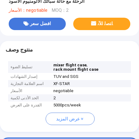
الرحلة مع حالة سبائك الألومنيوم الأسود
MOQ：2
الأسعار：negotiable
ﺎﺘﺼﻟ ﺍﻶﻧ
افضل سعر
منتوج وصف
,
mixer flight case
تسليط الضوء
rack mount flight case
TUV and SGS
إصدار الشهادات
XF-STAR
اسم العلامة التجارية
negotiable
الأسعار
2
الحد الأدنى لكمية
5000pcs/week
القدرة على العرض
عرض المزيد