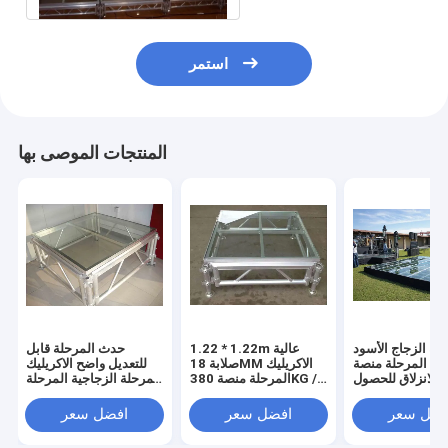
استمر
المنتجات الموصى بها
حة الزجاج الأسود
1.22 * 1.22m عالية
حدث المرحلة قابل
ليك المرحلة منصة
صلابة 18MM الاكريليك
للتعديل واضح الاكريليك
 للانزلاق للحصول
المرحلة منصة 380KG /
المرحلة الزجاجية المرحلة
على Evens
متر مربع
تروس المرحلة
فضل سعر
افضل سعر
افضل سعر