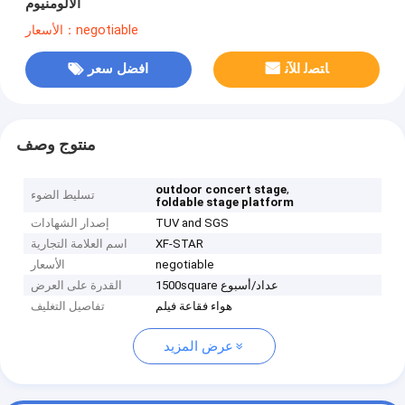
الألومنيوم
الأسعار：negotiable
ﺎﺘﺼﻟ ﺍﻶﻧ
افضل سعر
منتوج وصف
,
outdoor concert stage
تسليط الضوء
foldable stage platform
TUV and SGS
إصدار الشهادات
XF-STAR
اسم العلامة التجارية
negotiable
الأسعار
1500square عداد/أسبوع
القدرة على العرض
هواء فقاعة فيلم
تفاصيل التغليف
عرض المزيد