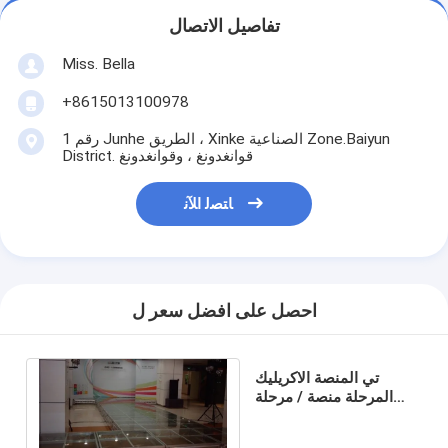
تفاصيل الاتصال
Miss. Bella
+8615013100978
رقم 1 Junhe الطريق ، Xinke الصناعية Zone.Baiyun
District. قوانغدونغ ، وقوانغدونغ
ﺎﺘﺼﻟ ﺍﻶﻧ
احصل على افضل سعر ل
تي المنصة الاكريليك
المرحلة منصة / مرحلة
المنصة المحمولة
الألومنيوم