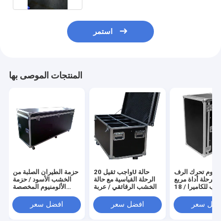
استمر
المنتجات الموصى بها
ومنيوم تحرك الرف
واجب ثقيل 20U حالة
حزمة الطيران الصلبة من
 الرحلة أداة مربع
الرحلة القياسية مع حالة
الخشب الأسود / حزمة
الشرب للكاميرا / 18U
الخشب الرقائقي / عربة
الألومنيوم المخصصة
ومنيوم حالة تخزين
9 مم مع عجلات
لحماية وسلامة المعدات
الطيران
الثمينة
فضل سعر
افضل سعر
افضل سعر