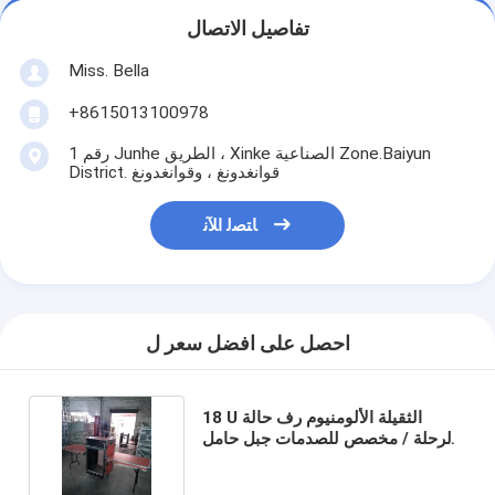
تفاصيل الاتصال
Miss. Bella
+8615013100978
رقم 1 Junhe الطريق ، Xinke الصناعية Zone.Baiyun
District. قوانغدونغ ، وقوانغدونغ
ﺎﺘﺼﻟ ﺍﻶﻧ
احصل على افضل سعر ل
18 U الثقيلة الألومنيوم رف حالة
الرحلة / مخصص للصدمات جبل حامل
الرف القضية