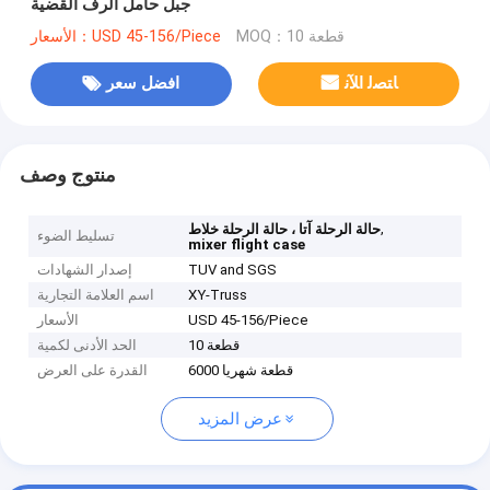
جبل حامل الرف القضية
MOQ：10 قطعة
الأسعار：USD 45-156/Piece
ﺎﺘﺼﻟ ﺍﻶﻧ
افضل سعر
منتوج وصف
,
حالة الرحلة آتا ، حالة الرحلة خلاط
تسليط الضوء
mixer flight case
TUV and SGS
إصدار الشهادات
XY-Truss
اسم العلامة التجارية
USD 45-156/Piece
الأسعار
10 قطعة
الحد الأدنى لكمية
6000 قطعة شهريا
القدرة على العرض
عرض المزيد