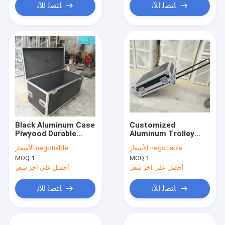
ﺎﺘﺼﻟ ﺍﻶﻧ
ﺎﺘﺼﻟ ﺍﻶﻧ
Black Aluminum Case
Customized
Plwyood Durable
Aluminum Trolley
Heavy Duty Cable
Flight Case Plywood
negotiable
الأسعار:
negotiable
الأسعار:
Flight Case for Tools
Road Case with Small
MOQ:
1
MOQ:
1
Wheels
أحصل على آخر سعر
أحصل على آخر سعر
ﺎﺘﺼﻟ ﺍﻶﻧ
ﺎﺘﺼﻟ ﺍﻶﻧ