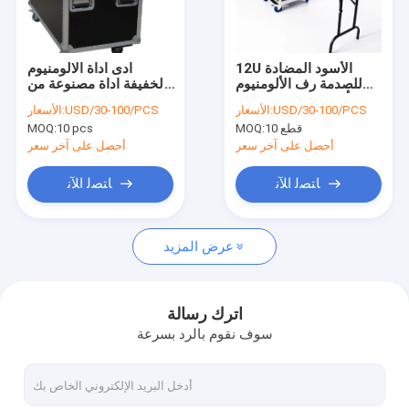
اتصل بنا
Our Exhibition
12U الأسود المضادة
ادى اداة الالومنيوم
للصدمة رف الألومنيوم
الخفيفة اداة مصنوعة من
أداة حالات عجلات ل DJ
الخشب الرقائقي 9mm
USD/30-100/PCS
الأسعار:
USD/30-100/PCS
الأسعار:
أو 12mm
10 قطع
MOQ:
10 pcs
MOQ:
تروس المرحلة الألومنيوم
أحصل على آخر سعر
أحصل على آخر سعر
تروس ساحة الألومنيوم
ﺎﺘﺼﻟ ﺍﻶﻧ
ﺎﺘﺼﻟ ﺍﻶﻧ
تروس مثلث الألومنيوم
عرض المزيد
مرحلة إنارة حزام
حالات أداة الألومنيوم
اترك رسالة
سوف نقوم بالرد بسرعة
منصة المنصة المتحركة
دائرة تروس