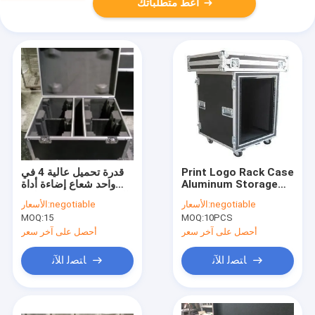
أعط متطلباتك
Print Logo Rack Case
قدرة تحميل عالية 4 في
Aluminum Storage
واحد شعاع إضاءة أداة
Cases With Anti -
القضية خشبية مع عجلات
negotiable
الأسعار:
negotiable
الأسعار:
shock Foam Inside
وأجزاء قوية
MOQ:
15
MOQ:
10PCS
أحصل على آخر سعر
أحصل على آخر سعر
ﺎﺘﺼﻟ ﺍﻶﻧ
ﺎﺘﺼﻟ ﺍﻶﻧ