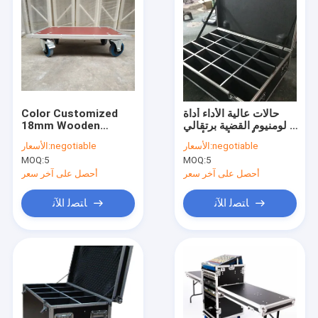
حالات عالية الأداء أداة
Color Customized
الألومنيوم القضية برتقالي
18mm Wooden
أزرق أسود أحمر
Carrying and Loading
negotiable
الأسعار:
negotiable
الأسعار:
Board for Audio
MOQ:
5
MOQ:
5
Equipments
أحصل على آخر سعر
أحصل على آخر سعر
ﺎﺘﺼﻟ ﺍﻶﻧ
ﺎﺘﺼﻟ ﺍﻶﻧ
منزل
المنتجات
حول بنا