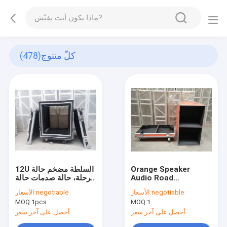
كلّ منتوج
(478)
Orange Speaker
12U السلطة مضخم حالة
Audio Road
الرحلة، حالة صدمات حالة
Aluminum Tool
الرف ل خلاط، الصوت،
negotiable
الأسعار:
negotiable
الأسعار:
Cases with 9mm
أضواء
MOQ:
1pcs
MOQ:
1
Thickness Fireproof
Plywood Board
أحصل على آخر سعر
أحصل على آخر سعر