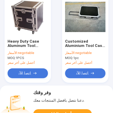
Heavy Duty Case
Customized
Aluminum Tool
Aluminium Tool Case
Cases / Boxes 9mm ,
, aluminum storage
negotiable
الأسعار:
negotiable
الأسعار:
10mm Plywood Case
case for audio , light
MOQ:
1PCS
MOQ:
1pc
equipment
أحصل على آخر سعر
أحصل على آخر سعر
ﺎﺘﺼﻟ ﺍﻶﻧ
ﺎﺘﺼﻟ ﺍﻶﻧ
وفر وقتك
دعنا نتصل بأفضل المنتجات معك.